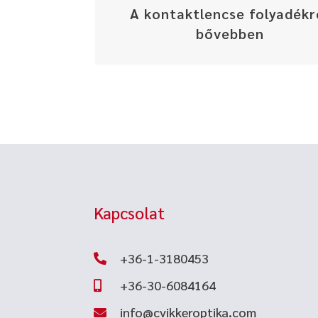
A kontaktlencse folyadékr
bővebben
Kapcsolat
+36-1-3180453

+36-30-6084164

info@cvikkeroptika.com
