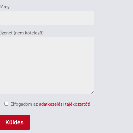
Tárgy
Üzenet (nem kötelező)
Elfogadom az
adatkezelési tájékoztatót
!