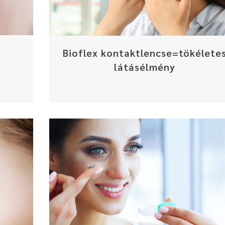
Bioflex kontaktlencse=tökélete
g
látásélmény