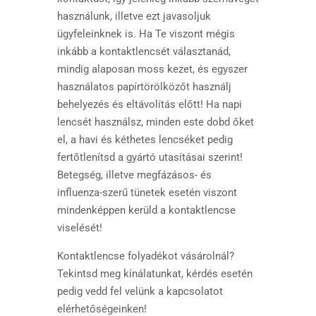
használunk, illetve ezt javasoljuk
ügyfeleinknek is. Ha Te viszont mégis
inkább a kontaktlencsét választanád,
mindig alaposan moss kezet, és egyszer
használatos papírtörölközőt használj
behelyezés és eltávolítás előtt! Ha napi
lencsét használsz, minden este dobd őket
el, a havi és kéthetes lencséket pedig
fertőtlenítsd a gyártó utasításai szerint!
Betegség, illetve megfázásos- és
influenza-szerű tünetek esetén viszont
mindenképpen kerüld a kontaktlencse
viselését!
Kontaktlencse folyadékot vásárolnál?
Tekintsd meg kínálatunkat, kérdés esetén
pedig vedd fel velünk a kapcsolatot
elérhetőségeinken!