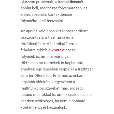
okozzon problémát, a
kontaktlencsét
ápolni kell, méghozzá folyamatosan, és
ehhez speciális kontaktlencse
folyadékot kell használni.
Az ápolás valójában két fontos területre
összpontosít: a tisztításra és a
fertőtlenítésre. Vásárolható erre a
feladatra többféle
kontaktlencse
folyadék is, ám ma már olyan,
többfunkciós termékek is kaphatóak,
amelyek egy lépésben végzik el a tisztítást
és a fertőtlenítést. Érdemes azonban
legalább időnként kiegészíteni a
multifunkciós szereket más, erősebb
hatású oldatokkal is, ám ez csak abban az
esetben szükséges, ha nem eldobható
kontaktlencsét használunk.