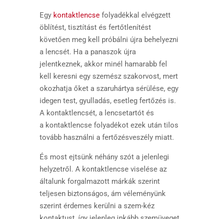
Egy
kontaktlencse
folyadékkal elvégzett
öblítést, tisztítást és fertőtlenítést
követően meg kell próbálni újra behelyezni
a lencsét. Ha a panaszok újra
jelentkeznek, akkor minél hamarabb fel
kell keresni egy szemész szakorvost, mert
okozhatja őket a szaruhártya sérülése, egy
idegen test, gyulladás, esetleg fertőzés is.
A kontaktlencsét, a lencsetartót és
a kontaktlencse folyadékot ezek után tilos
tovább használni a fertőzésveszély miatt.
És most ejtsünk néhány szót a jelenlegi
helyzetről. A kontaktlencse viselése az
általunk forgalmazott márkák szerint
teljesen biztonságos, ám véleményünk
szerint érdemes kerülni a szem-kéz
kontaktust, így jelenleg inkább szemüveget