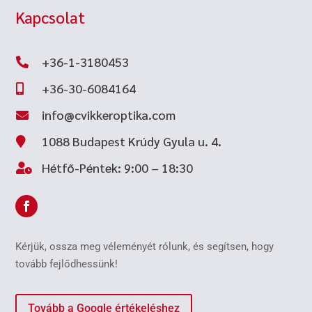
Kapcsolat
+36-1-3180453

+36-30-6084164

info@cvikkeroptika.com

1088 Budapest Krúdy Gyula u. 4.

Hétfő-Péntek: 9:00 – 18:30

Kérjük, ossza meg véleményét rólunk, és segítsen, hogy
tovább fejlődhessünk!
Tovább a Google értékeléshez