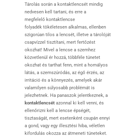
Tárolás során a kontaktlencsét mindig
nedvesen kell tartani, és erre a
megfelelő kontaktlencse
folyadék tökéletesen alkalmas, ellenben
szigorúan tilos a lencsét, illetve a tárolóját
csapvízzel tisztítani, mert fertőzést
okozhat! Mivel a lencse a szemhez
közvetlenül ér hozzá, többféle tünetet
okozhat és tarthat fenn, mint a homályos
látás, a szemszúródás, az égő érzés, az
irritáció és a könnyezés, amelyek akár
valamilyen súlyosabb problémát is
jelezhetnek. Ha panaszok jelentkeznek, a
kontaktlencsét
azonnal ki kell venni, és
ellenőrizni kell a lencse épségét,
tisztaságát, mert esetenként csupán ennyi
a gond, vagy egy illesztési hiba, véletlen
kifordulás okozza az átmeneti tüneteket.