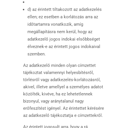
d) az érintett tiltakozott az adatkezelés
ellen; ez esetben a korlátozás arra az
időtartamra vonatkozik, amíg
megállapításra nem kerül, hogy az
adatkezelő jogos indokai elsőbbséget
élveznek-e az érintett jogos indokaival
szemben.
Az adatkezelő minden olyan címzettet
tájékoztat valamennyi helyesbítésről,
törlésről vagy adatkezelés-korlátozásról,
akivel, illetve amellyel a személyes adatot
közölték, kivéve, ha ez lehetetlennek
bizonyul, vagy aránytalanul nagy
erőfeszítést igényel. Az érintettet kérésére
az adatkezelő tájékoztatja e címzettekről.
Az érintett jogosult arra, hogy a rá