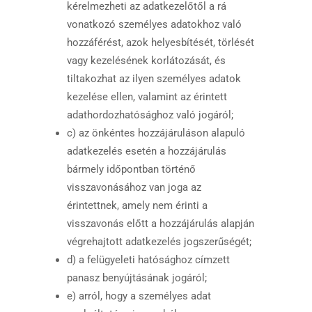
kérelmezheti az adatkezelőtől a rá
vonatkozó személyes adatokhoz való
hozzáférést, azok helyesbítését, törlését
vagy kezelésének korlátozását, és
tiltakozhat az ilyen személyes adatok
kezelése ellen, valamint az érintett
adathordozhatósághoz való jogáról;
c) az önkéntes hozzájáruláson alapuló
adatkezelés esetén a hozzájárulás
bármely időpontban történő
visszavonásához van joga az
érintettnek, amely nem érinti a
visszavonás előtt a hozzájárulás alapján
végrehajtott adatkezelés jogszerűségét;
d) a felügyeleti hatósághoz címzett
panasz benyújtásának jogáról;
e) arról, hogy a személyes adat