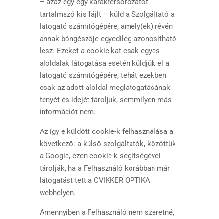
– azaz egy-egy karaktersorozatot
tartalmazó kis fájlt – küld a Szolgáltató a
látogató számítógépére, amely(ek) révén
annak böngészője egyedileg azonosítható
lesz. Ezeket a cookie-kat csak egyes
aloldalak látogatása esetén küldjük el a
látogató számítógépére, tehát ezekben
csak az adott aloldal meglátogatásának
tényét és idejét tároljuk, semmilyen más
információt nem.
Az így elküldött cookie-k felhasználása a
következő: a külső szolgáltatók, közöttük
a Google, ezen cookie-k segítségével
tárolják, ha a Felhasználó korábban már
látogatást tett a CVIKKER OPTIKA
webhelyén.
Amennyiben a Felhasználó nem szeretné,