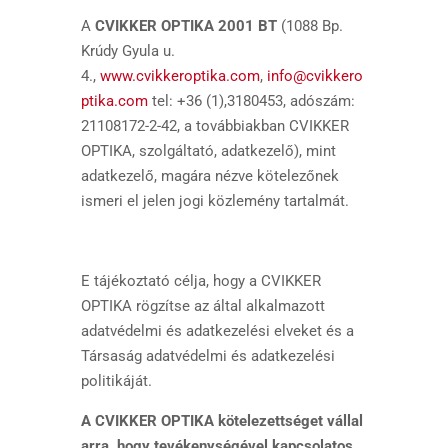
A
CVIKKER OPTIKA 2001 BT
(1088 Bp.
Krúdy Gyula u.
4.,
www.cvikkeroptika.com
,
info@cvikkero
ptika.com
tel: +36 (1),3180453, adószám:
21108172-2-42, a továbbiakban CVIKKER
OPTIKA, szolgáltató, adatkezelő), mint
adatkezelő, magára nézve kötelezőnek
ismeri el jelen jogi közlemény tartalmát.
E tájékoztató célja, hogy a CVIKKER
OPTIKA rögzítse az által alkalmazott
adatvédelmi és adatkezelési elveket és a
Társaság adatvédelmi és adatkezelési
politikáját.
A CVIKKER OPTIKA kötelezettséget vállal
arra, hogy tevékenységével kapcsolatos