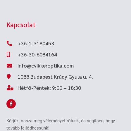
Kapcsolat
+36-1-3180453

+36-30-6084164

info@cvikkeroptika.com

1088 Budapest Krúdy Gyula u. 4.

Hétfő-Péntek: 9:00 – 18:30

Kérjük, ossza meg véleményét rólunk, és segítsen, hogy
tovább fejlődhessünk!