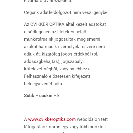
elvárható óvintézkedést.
Cégünk adatfeldolgozót nem vesz igénybe.
Az CVIKKER OPTIKA által kezelt adatokat
elsődlegesen az illetékes belső
munkatársaink jogosultak megismerni,
azokat harmadik személyek részére nem
adjuk át, kizárólag jogos érdekből (pl.
adósságbehajtás), jogszabályi
kötelezettségből, vagy ha ehhez a
Felhasználó előzetesen kifejezett
beleegyezését adta.
Sütik – cookie – k
A
www.cvikkeroptika.com
weboldalon tett
látogatások során egy vagy több cookie-t