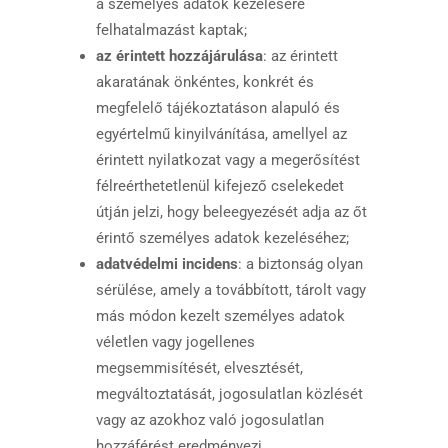
a személyes adatok kezelésére
felhatalmazást kaptak;
az érintett hozzájárulása
: az érintett
akaratának önkéntes, konkrét és
megfelelő tájékoztatáson alapuló és
egyértelmű kinyilvánítása, amellyel az
érintett nyilatkozat vagy a megerősítést
félreérthetetlenül kifejező cselekedet
útján jelzi, hogy beleegyezését adja az őt
érintő személyes adatok kezeléséhez;
adatvédelmi incidens
: a biztonság olyan
sérülése, amely a továbbított, tárolt vagy
más módon kezelt személyes adatok
véletlen vagy jogellenes
megsemmisítését, elvesztését,
megváltoztatását, jogosulatlan közlését
vagy az azokhoz való jogosulatlan
hozzáférést eredményezi.