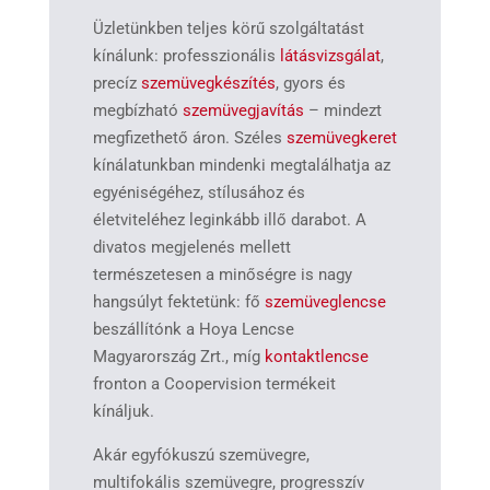
Üzletünkben teljes körű szolgáltatást
kínálunk: professzionális
látásvizsgálat
,
precíz
szemüvegkészítés
, gyors és
megbízható
szemüvegjavítás
– mindezt
megfizethető áron. Széles
szemüvegkeret
kínálatunkban mindenki megtalálhatja az
egyéniségéhez, stílusához és
életviteléhez leginkább illő darabot. A
divatos megjelenés mellett
természetesen a minőségre is nagy
hangsúlyt fektetünk: fő
szemüveglencse
beszállítónk a Hoya Lencse
Magyarország Zrt., míg
kontaktlencse
fronton a Coopervision termékeit
kínáljuk.
Akár egyfókuszú szemüvegre,
multifokális szemüvegre, progresszív