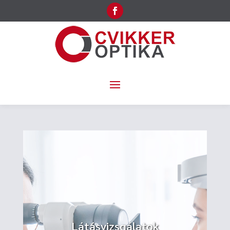
Látásvizsgálatok