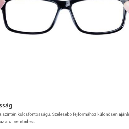
sság
a szintén kulcsfontosságú. Szélesebb fejformához különösen
aján
az arc méreteihez.