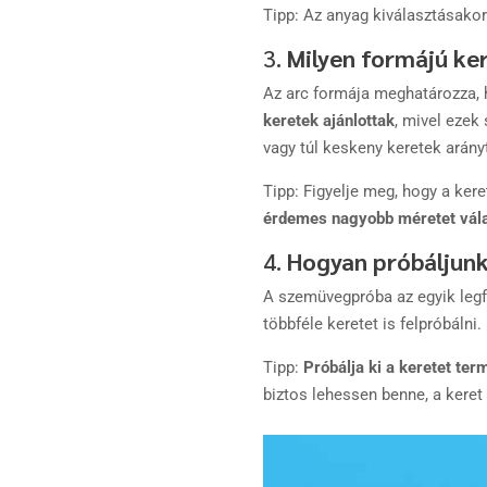
Tipp: Az anyag kiválasztásako
3.
Milyen formájú ke
Az arc formája meghatározza, 
keretek ajánlottak
, mivel ezek
vagy túl keskeny keretek arány
Tipp: Figyelje meg, hogy a kere
érdemes nagyobb méretet vála
4.
Hogyan próbáljun
A szemüvegpróba az egyik leg
többféle keretet is felpróbálni.
Tipp:
Próbálja ki a keretet te
biztos lehessen benne, a kere