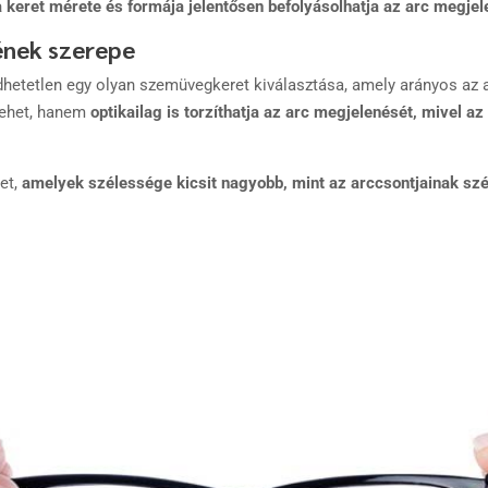
a keret mérete és formája jelentősen befolyásolhatja az arc megje
ének szerepe
hetetlen egy olyan szemüvegkeret kiválasztása, amely arányos az a
lehet, hanem
optikailag is torzíthatja az arc megjelenését, mivel 
et,
amelyek szélessége kicsit nagyobb, mint az arccsontjainak sz