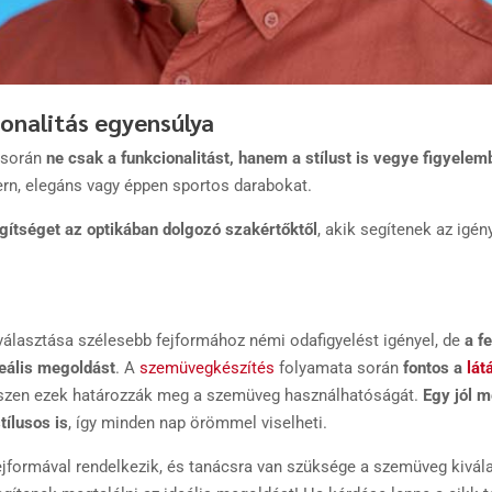
cionalitás egyensúlya
 során
ne csak a funkcionalitást, hanem a stílust is vegye figyelem
ern, elegáns vagy éppen sportos darabokat.
gítséget az optikában dolgozó szakértőktől
, akik segítenek az igén
álasztása szélesebb fejformához némi odafigyelést igényel, de
a f
eális megoldást
. A
szemüvegkészítés
folyamata során
fontos a
lát
hiszen ezek határozzák meg a szemüveg használhatóságát.
Egy jól 
ílusos is
, így minden nap örömmel viselheti.
jformával rendelkezik, és tanácsra van szüksége a szemüveg kivála