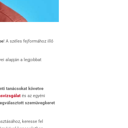
be
! A széles fejformához illő
yei alapján a legjobbat
enti tanácsokat követve
ásvizsgálat
és az egyéni
megválasztott szemüvegkeret
sztásához, keresse fel