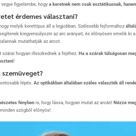
r vegye figyelembe, hogy
a keretnek nem csak esztétikusnak, hanem
retet érdemes választani?
hogy melyik kerettípus áll a legjobban. Szélesebb fejformához
által
 segítenek kiegyensúlyozni az arc arányait, és előnyösen emelik ki a
talannak mutathatják az arcot.
t szárai hogyan illeszkednek a fejéhez.
Ha a szárak túlságosan meg
sztani
!
k szemüveget?
fontosabb lépés.
Az optikákban általában széles választék áll rend
rmészetes fényben
is, hogy lássa, hogyan mutat az arcán!
Nézze meg 
t minden szögből előnyös!