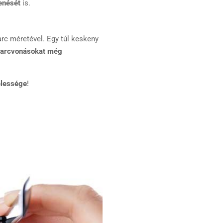
lenését
is.
rc méretével. Egy túl keskeny
az arcvonásokat még
élessége
!