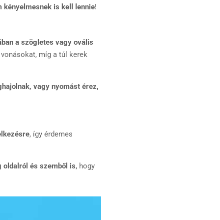
 kényelmesnek is kell lennie
!
ában a szögletes vagy ovális
 vonásokat, míg a túl kerek
hajolnak, vagy nyomást érez,
elkezésre
, így érdemes
oldalról és szemből is
, hogy