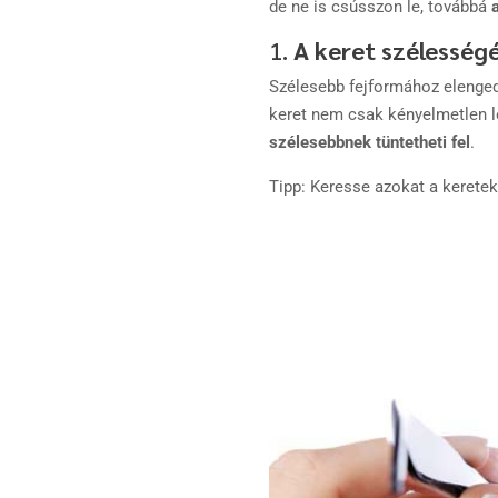
de ne is csússzon le, továbbá
1.
A keret szélesség
Szélesebb fejformához elenged
keret nem csak kényelmetlen 
szélesebbnek tüntetheti fel
.
Tipp: Keresse azokat a keretek