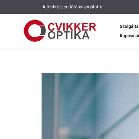
Jelentkezzen látásvizsgálatra!
Szolgálta
Kapcsola