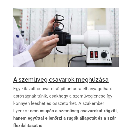
A szemüveg csavarok meghúzása
Egy kilazult csavar első pillantásra elhanyagolható
apróságnak tűnik, csakhogy a szemüveglencse így
könnyen leeshet és összetörhet. A szakember
ilyenkor
nem csupán a szemüveg csavarokat rögzíti,
hanem egyúttal ellenőrzi a rugók állapotát és a szár
flexibilitását is
.