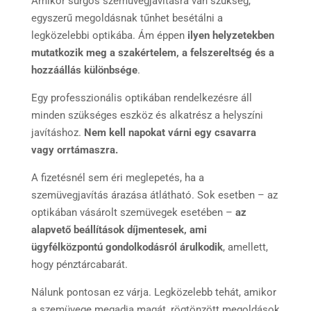
Amikor sürgős szemüvegjavításra van szükség,
egyszerű megoldásnak tűnhet besétálni a
legközelebbi optikába. Ám éppen
ilyen helyzetekben
mutatkozik meg a szakértelem, a felszereltség és a
hozzáállás különbsége
.
Egy professzionális optikában rendelkezésre áll
minden szükséges eszköz és alkatrész a helyszíni
javításhoz.
Nem kell napokat várni egy csavarra
vagy orrtámaszra.
A fizetésnél sem éri meglepetés, ha a
szemüvegjavítás árazása átlátható. Sok esetben – az
optikában vásárolt szemüvegek esetében –
az
alapvető beállítások díjmentesek, ami
ügyfélközpontú gondolkodásról árulkodik
, amellett,
hogy pénztárcabarát.
Nálunk pontosan ez várja. Legközelebb tehát, amikor
a szemüvege megadja magát, rögtönzött megoldások