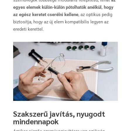
szemüvegek többsége moduláris felépítésű, tehát
az
egyes elemek külön-külön pótolhatók anélkül, hogy
az egész keretet cserélni kellene
, az optikus pedig
biztosítja, hogy az új elem kompatibilis legyen az
eredeti kerettel.
Szakszerű javítás, nyugodt
mindennapok