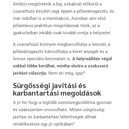
Amikor megtörténik a baj, sokaknál előkerül a
csavarhúzó készlet vagy éppen a pillanatragasztó, és
már indulhat is a mentőakció. Azonban ami első
pillantásra praktikus megoldásnak tűnik, az a
gyakorlatban inkább csak tovább rontja a helyzetet.
A csavarhúzó könnyen megkarcolhatja a lencsét, a
pillanatragasztó károsíthatja a keret anyagát és a
lencse speciális bevonatait is.
A helyreállítás végül
sokkal többe kerülhet, mintha elsőre a szakszerű
javítást választja.
Nem éri meg, igaz?
Sürgősségi javítási és
karbantartási megoldások
A jó hír, hogy a legtöbb szemüvegprobléma gyorsan
és szakszerűen orvosolható. Milyen sürgősségi
javítási és karbantartási lehetőségek állnak
rendelkezésre egy jó optikában?