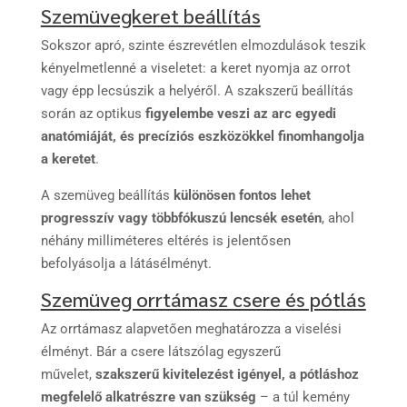
Szemüvegkeret beállítás
Sokszor apró, szinte észrevétlen elmozdulások teszik
kényelmetlenné a viseletet: a keret nyomja az orrot
vagy épp lecsúszik a helyéről. A szakszerű beállítás
során az optikus
figyelembe veszi az arc egyedi
anatómiáját, és precíziós eszközökkel finomhangolja
a keretet
.
A szemüveg beállítás
különösen fontos lehet
progresszív vagy többfókuszú lencsék esetén
, ahol
néhány milliméteres eltérés is jelentősen
befolyásolja a látásélményt.
Szemüveg orrtámasz csere és pótlás
Az orrtámasz alapvetően meghatározza a viselési
élményt. Bár a csere látszólag egyszerű
művelet,
szakszerű kivitelezést igényel, a pótláshoz
megfelelő alkatrészre van szükség
– a túl kemény