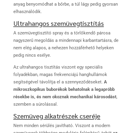
anyag benyomódhat a bőrbe, a túl lágy pedig gyorsan
elhasználódik.
Ultrahangos szemüvegtisztítás
A szemüvegtisztító spray és a törlőkendő párosa
nagyszerű megoldás a mindennapi karbantartásra, de
nem elég alapos, a nehezen hozzáférhető helyeken
pedig nincs esélye.
Az ultrahangos tisztítás viszont egy speciális
folyadékban, magas frekvenciájú hanghullámok
segítségével távolítja el a szennyeződéseket.
A
mikroszkopikus buborékok behatolnak a legapróbb
résekbe is, és nem okoznak mechanikai károsodást
,
szemben a súrolással.
Szemüveg alkatrészek cseréje
Nem minden sérülés javítható. Viszont a modern