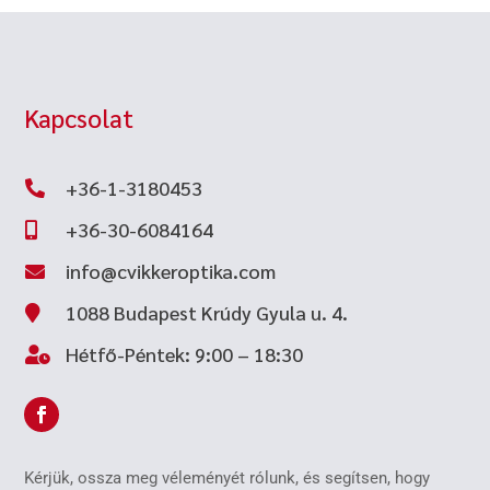
Kapcsolat
+36-1-3180453

+36-30-6084164

info@cvikkeroptika.com

1088 Budapest Krúdy Gyula u. 4.

Hétfő-Péntek: 9:00 – 18:30

Kérjük, ossza meg véleményét rólunk, és segítsen, hogy