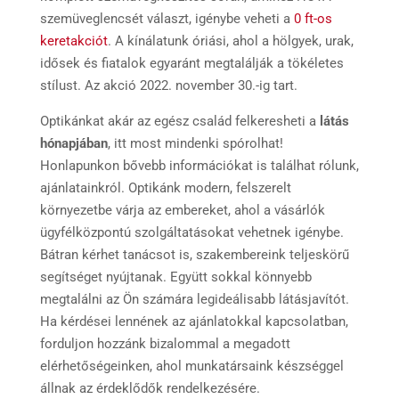
szemüveglencsét választ, igénybe veheti a
0 ft-os
keretakciót
. A kínálatunk óriási, ahol a hölgyek, urak,
idősek és fiatalok egyaránt megtalálják a tökéletes
stílust. Az akció 2022. november 30.-ig tart.
Optikánkat akár az egész család felkeresheti a
látás
hónapjában
, itt most mindenki spórolhat!
Honlapunkon bővebb információkat is találhat rólunk,
ajánlatainkról. Optikánk modern, felszerelt
környezetbe várja az embereket, ahol a vásárlók
ügyfélközpontú szolgáltatásokat vehetnek igénybe.
Bátran kérhet tanácsot is, szakembereink teljeskörű
segítséget nyújtanak. Együtt sokkal könnyebb
megtalálni az Ön számára legideálisabb látásjavítót.
Ha kérdései lennének az ajánlatokkal kapcsolatban,
forduljon hozzánk bizalommal a megadott
elérhetőségeinken, ahol munkatársaink készséggel
állnak az érdeklődők rendelkezésére.