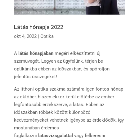
Látás hónapja 2022
okt 4, 2022
|
Optika
A
látás hónapjában
megéri elkészíttetni új
szemüvegét. Legyen az ügyfelünk, térjen be
optikánkba ebben az időszakban, és spóroljon
jelentős összegeket!
Az itthoni optika szakma számára igen fontos hónap
az október, hiszen ekkor kerül előtérbe az ember
legfontosabb érzékszerve, a látás. Ebben az
időszakban többek között különböző
kedvezményeket vehetnek igénybe az érdeklődők, így
mostanában érdemes
foglalkozni
látásvizsgálattal
vagy felkeresni