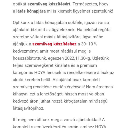
optikát
szemüveg készítésért
. Természetes, hogy
a
látás hónapjára
mi is kiemelt figyelmet szentelünk!
Optikánk a látás hónapjában sokféle, igazán vonzó
ajánlatot biztosít az ügyfeleknek. Ha például régóta
szeretne váltani másik látásjavítóra, figyelmébe
ajánljuk a
szemüveg készítéshez
a 30+10 %
kedvezményt, amit most ráadásul meg is
hosszabbítottunk, egészen 2022.11.30-ig. Üzletünk
teljes szemüvegkeret kínálata és a prémium
kategóriás HOYA lencsék is rendelkezésére állnak az
akció keretein belül. Az ajánlat csak komplett
szemüveg rendelése esetén érvényes! Nem érdemes
kihagyni ezt a lehetőséget, hiszen most valóban
kedvező áron juthat hozzá kifogástalan minőségű
látásjavítójához.
Itt még nem álltunk meg a vonzó ajánlatokkal! A
komplett szemüvegkészítés során, amihez HOYA