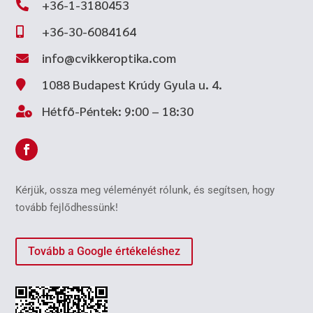
+36-1-3180453

+36-30-6084164

info@cvikkeroptika.com

1088 Budapest Krúdy Gyula u. 4.

Hétfő-Péntek: 9:00 – 18:30

Kérjük, ossza meg véleményét rólunk, és segítsen, hogy
tovább fejlődhessünk!
Tovább a Google értékeléshez