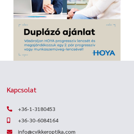
Kapcsolat
+36-1-3180453

+36-30-6084164

info@cvikkeroptika.com
