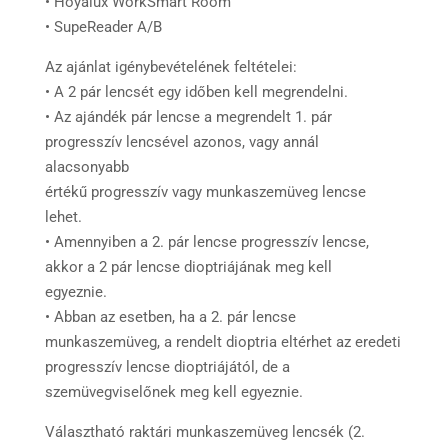
• Hoyalux WorkSmart Room
• SupeReader A/B
Az ajánlat igénybevételének feltételei:
• A 2 pár lencsét egy időben kell megrendelni.
• Az ajándék pár lencse a megrendelt 1. pár
progresszív lencsével azonos, vagy annál
alacsonyabb
értékű progresszív vagy munkaszemüveg lencse
lehet.
• Amennyiben a 2. pár lencse progresszív lencse,
akkor a 2 pár lencse dioptriájának meg kell
egyeznie.
• Abban az esetben, ha a 2. pár lencse
munkaszemüveg, a rendelt dioptria eltérhet az eredeti
progresszív lencse dioptriájától, de a
szemüvegviselőnek meg kell egyeznie.
Választható raktári munkaszemüveg lencsék (2.