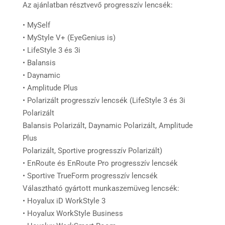
Az ajánlatban résztvevő progresszív lencsék:
• MySelf
• MyStyle V+ (EyeGenius is)
• LifeStyle 3 és 3i
• Balansis
• Daynamic
• Amplitude Plus
• Polarizált progresszív lencsék (LifeStyle 3 és 3i
Polarizált
Balansis Polarizált, Daynamic Polarizált, Amplitude
Plus
Polarizált, Sportive progresszív Polarizált)
• EnRoute és EnRoute Pro progresszív lencsék
• Sportive TrueForm progresszív lencsék
Választható gyártott munkaszemüveg lencsék:
• Hoyalux iD WorkStyle 3
• Hoyalux WorkStyle Business