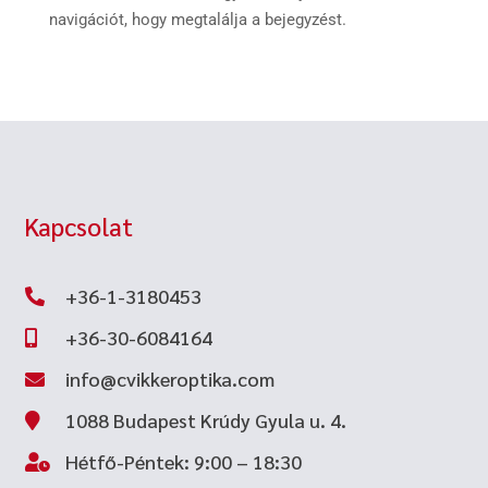
navigációt, hogy megtalálja a bejegyzést.
Kapcsolat
+36-1-3180453

+36-30-6084164

info@cvikkeroptika.com

1088 Budapest Krúdy Gyula u. 4.

Hétfő-Péntek: 9:00 – 18:30
