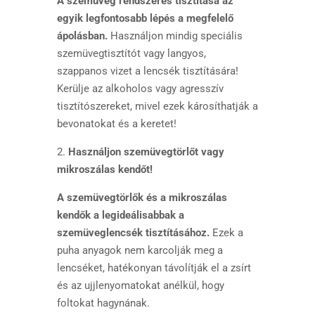
A szemüveg rendszeres tisztítása az
egyik legfontosabb lépés a megfelelő
ápolásban.
Használjon mindig speciális
szemüvegtisztítót vagy langyos,
szappanos vizet a lencsék tisztítására!
Kerülje az alkoholos vagy agresszív
tisztítószereket, mivel ezek károsíthatják a
bevonatokat és a keretet!
2.
Használjon szemüvegtörlőt vagy
mikroszálas kendőt!
A szemüvegtörlők és a mikroszálas
kendők a legideálisabbak a
szemüveglencsék tisztításához.
Ezek a
puha anyagok nem karcolják meg a
lencséket, hatékonyan távolítják el a zsírt
és az ujjlenyomatokat anélkül, hogy
foltokat hagynának.