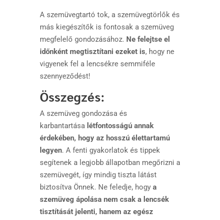
A szemüvegtartó tok, a szemüvegtörlők és
más kiegészítők is fontosak a szemüveg
megfelelő gondozásához.
Ne felejtse el
időnként megtisztítani ezeket is
, hogy ne
vigyenek fel a lencsékre semmiféle
szennyeződést!
Összegzés:
A szemüveg gondozása és
karbantartása
létfontosságú annak
érdekében, hogy az hosszú élettartamú
legyen
. A fenti gyakorlatok és tippek
segítenek a legjobb állapotban megőrizni a
szemüvegét, így mindig tiszta látást
biztosítva Önnek. Ne feledje, hogy
a
szemüveg ápolása nem csak a lencsék
tisztítását jelenti, hanem az egész